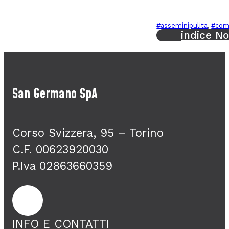
#asseminipulita
,
#com
indice No
San Germano SpA
Corso Svizzera, 95 – Torino
C.F. 00623920030
P.Iva 02863660359
INFO E CONTATTI