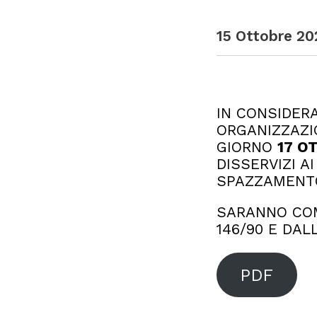
15 Ottobre 20
IN CONSIDER
ORGANIZZAZIO
GIORNO
17 O
DISSERVIZI A
SPAZZAMENTO 
SARANNO COM
146/90 E DAL
PDF